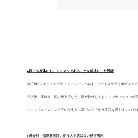
●顔にも身体にも。ミニマルであることを前提にした設計
Re Thin
フェイス＆ボディフィットジェルは、フェイスケアとボディケア
入浴後、運動後、朝の身支度など、肌が乾燥しやすくコンディションが
ミニマリストスキンケアの考え方に基づいて「使う工程を増やす」ので
●無香料・低刺激設計。使う人を選ばない処方思想