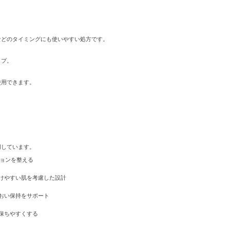
などのタイミングにも使いやすい処方です。
イプ。
使用できます。
用しています。
ョンを整える
けやすい肌を考慮した設計
おい保持をサポート
保ちやすくする