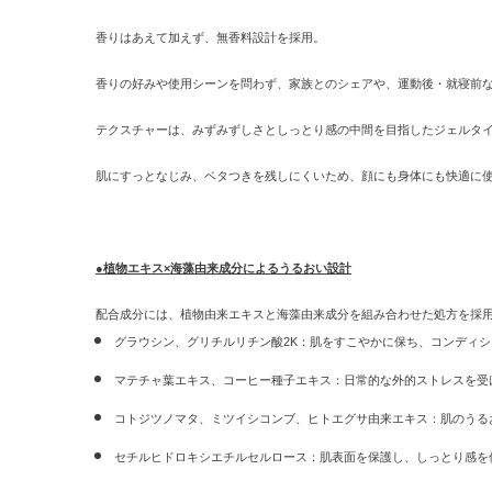
香りはあえて加えず、無香料設計を採用。
香りの好みや使用シーンを問わず、家族とのシェアや、運動後・就寝前
テクスチャーは、みずみずしさとしっとり感の中間を目指したジェルタ
肌にすっとなじみ、ベタつきを残しにくいため、顔にも身体にも快適に
●植物エキス
×
海藻由来成分によるうるおい設計
配合成分には、植物由来エキスと海藻由来成分を組み合わせた処方を採
グラウシン、グリチルリチン酸
2K
：肌をすこやかに保ち、コンディシ
マテチャ葉エキス、コーヒー種子エキス：日常的な外的ストレスを受
コトジツノマタ、ミツイシコンブ、ヒトエグサ由来エキス：肌のうる
セチルヒドロキシエチルセルロース：肌表面を保護し、しっとり感を